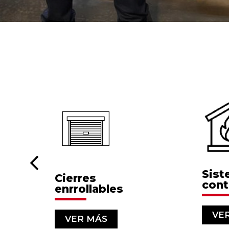
Sis
Cierres
cont
tintores
enrrollables
VE
VER MÁS