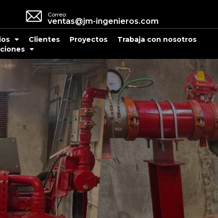
Correo:
ventas@jm-ingenieros.com
ios
Clientes
Proyectos
Trabaja con nosotros
ciones