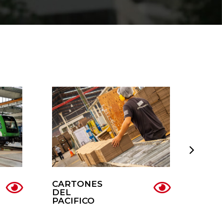
CARTONES
TOT
DEL
MAL
PACIFICO
COM